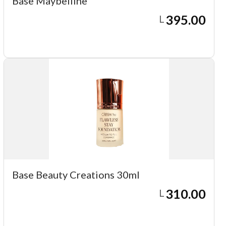
Base Maybelline
395.00
L
Agregar a carrito
Base Beauty Creations 30ml
310.00
L
Agregar a carrito