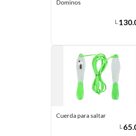
Dominos
130.
L
Agregar a carrito
Cuerda para saltar
65.
L