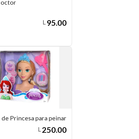
doctor
95.00
L
Agregar a carrito
 de Princesa para peinar
250.00
L