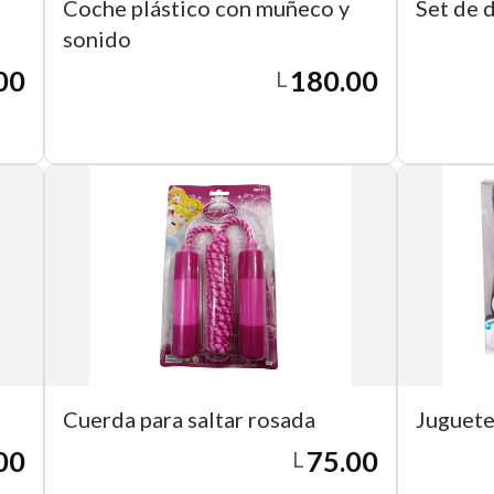
Coche plástico con muñeco y
Set de 
sonido
00
180.00
L
Agregar a carrito
Cuerda para saltar rosada
Juguete
00
75.00
L