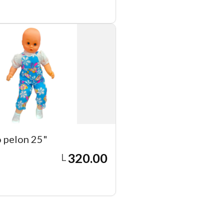
Agregar a carrito
 pelon 25"
320.00
L
Agregar a carrito