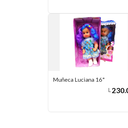
Agregar a carrito
Muñeca Luciana 16"
230.
L
Agregar a carrito