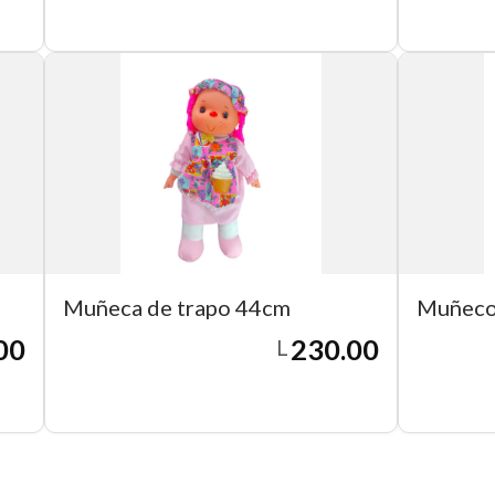
Agregar a carrito
Muñeca de trapo 44cm
Muñeco
00
230.00
L
Agregar a carrito